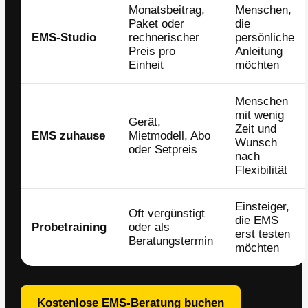
Monatsbeitrag,
Menschen,
Paket oder
die
EMS-Studio
rechnerischer
persönliche
Preis pro
Anleitung
Einheit
möchten
Menschen
mit wenig
Gerät,
Zeit und
EMS zuhause
Mietmodell, Abo
Wunsch
oder Setpreis
nach
Flexibilität
Einsteiger,
Oft vergünstigt
die EMS
Probetraining
oder als
erst testen
Beratungstermin
möchten
Kostenlose EMS-Beratung buchen