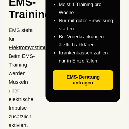
EMS-
Meist 1 Training pro
Training?
Woche
Nur mit guter Einweisung
starten
EMS steht
Bei Vorerkrankungen
für
ärztlich abklären
Elektromyostimulation
.
Krankenkassen zahlen
Beim EMS-
nur in Einzelfällen
Training
werden
EMS-Beratung
Muskeln
anfragen
über
elektrische
Impulse
zusätzlich
aktiviert,