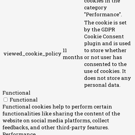
cookies in the
category
"Performance".
The cookie is set
by the GDPR
Cookie Consent
plugin and is used
11
to store whether
viewed_cookie_policy
months
or not user has
consented to the
use of cookies. It
does not store any
personal data.
Functional
Functional
Functional cookies help to perform certain
functionalities like sharing the content of the
website on social media platforms, collect
feedbacks, and other third-party features.
Performance