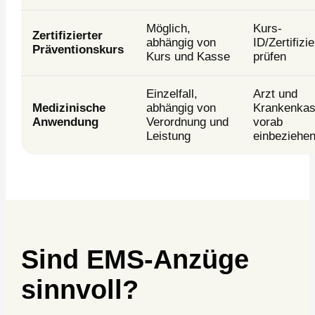
Möglich,
Kurs-
Zertifizierter
abhängig von
ID/Zertifizi
Präventionskurs
Kurs und Kasse
prüfen
Einzelfall,
Arzt und
Medizinische
abhängig von
Krankenka
Anwendung
Verordnung und
vorab
Leistung
einbeziehe
Sind EMS-Anzüge
sinnvoll?